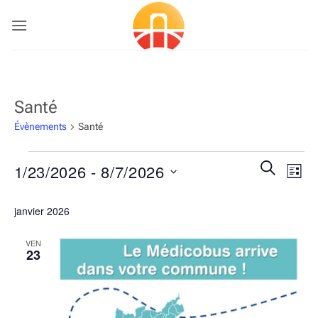
Passer
au
contenu
Santé
Évènements
Santé
Évènements
Recherch
Navi
RECHERC
1/23/2026
 - 
8/7/2026
LISTE
et
de
navigatio
Sélectionnez
vues
janvier 2026
de
une
Évè
vues
date.
VEN
Évènemen
23