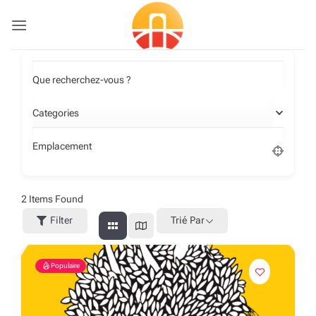
Passer
au
contenu
Que recherchez-vous ?
Categories
Emplacement
2
Items Found
Filter
Trié Par
Populaire