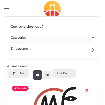
Passer
au
contenu
Que recherchez-vous ?
Categories
Emplacement
4
Items Found
Filter
Trié Par
Populaire