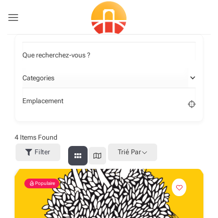
Passer
au
contenu
Que recherchez-vous ?
Categories
Emplacement
4
Items Found
Filter
Trié Par
Populaire