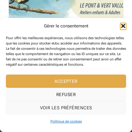
Gérer le consentement
Pour offrir les meilleures expériences, nous utilisons des technologies telles
Association CEART
que les cookies pour stocker et/ou accéder aux informations des appareils.
Le fait de consentir à ces technologies nous permettra de traiter des données
Reynes
telles que le comportement de navigation ou les ID uniques sur ce site. Le
26 août 2024
fait de ne pas consentir ou de retirer son consentement peut avoir un effet
négatif sur certaines caractéristiques et fonctions.
ASSOCIATIONS
128
ACCEPTER
REFUSER
VOIR LES PRÉFÉRENCES
Copyright 2026 ©
Maire de Reynes
Site web développé l' Agence web
Pixelicom
Politique de cookies