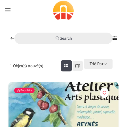
Passer
au
contenu
Search
Trié Par
1
Objet(s) trouvé(s)
Populaire