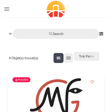
Passer
au
contenu
Search
Trié Par
4
Objet(s) trouvé(s)
Populaire