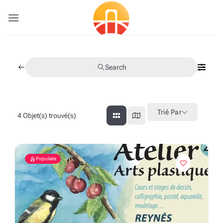
Passer
au
contenu
Search
Trié Par
4
Objet(s) trouvé(s)
Populaire