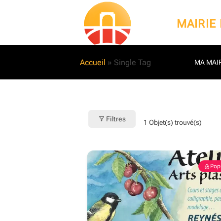
Passer
au
MAIRIE
contenu
Accueil
»
Single Tag
MA MAIR
Filtres
1
Objet(s) trouvé(s)
Pop