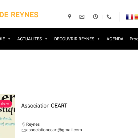
 DE REYNES
IE
ACTUALITES
DECOUVRIR REYNES
AGENDA
Proc
ulaire
Association CEART
Reynes
associationceart@gmail.com