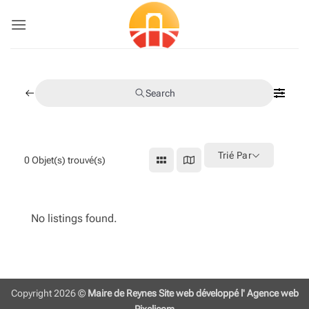
Passer
au
contenu
Search
Trié Par
0
Objet(s) trouvé(s)
No listings found.
Copyright 2026 ©
Maire de Reynes
Site web développé l' Agence web