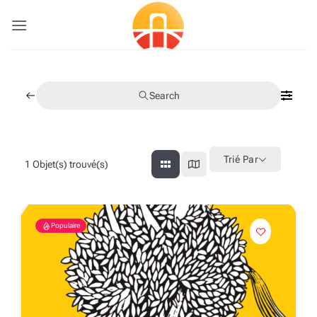
Passer
au
contenu
Search
Trié Par
1
Objet(s) trouvé(s)
Populaire