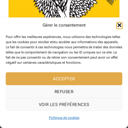
Gérer le consentement
Pour offrir les meilleures expériences, nous utilisons des technologies telles
LIBRAIRIE Le Cheval dans l’Arbre
que les cookies pour stocker et/ou accéder aux informations des appareils.
Le fait de consentir à ces technologies nous permettra de traiter des données
Céret
telles que le comportement de navigation ou les ID uniques sur ce site. Le
21 avril 2024
fait de ne pas consentir ou de retirer son consentement peut avoir un effet
négatif sur certaines caractéristiques et fonctions.
COMMERCES
206
ACCEPTER
REFUSER
VOIR LES PRÉFÉRENCES
Copyright 2026 ©
Maire de Reynes
Site web développé l' Agence web
Pixelicom
Politique de cookies