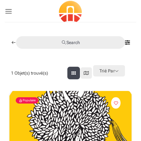
Passer
au
contenu
Search
Trié Par
1
Objet(s) trouvé(s)
Populaire