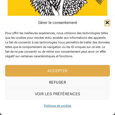
Gérer le consentement
Pour offrir les meilleures expériences, nous utilisons des technologies telles
LIBRAIRIE Le Cheval dans l’Arbre
que les cookies pour stocker et/ou accéder aux informations des appareils.
Le fait de consentir à ces technologies nous permettra de traiter des données
Céret
telles que le comportement de navigation ou les ID uniques sur ce site. Le
21 avril 2024
fait de ne pas consentir ou de retirer son consentement peut avoir un effet
négatif sur certaines caractéristiques et fonctions.
COMMERCES
206
ACCEPTER
REFUSER
VOIR LES PRÉFÉRENCES
Copyright 2026 ©
Maire de Reynes
Site web développé l' Agence web
Pixelicom
Politique de cookies