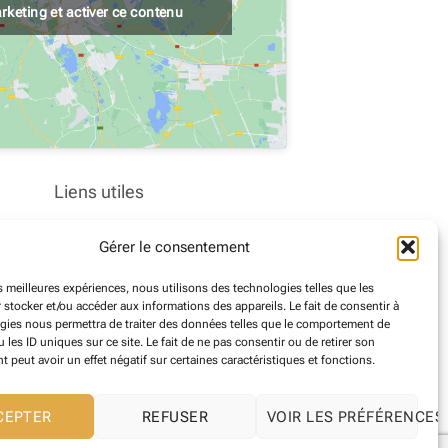
rketing et activer ce contenu
Liens utiles
Nous contacter
Gérer le consentement
Office de Tourisme
es meilleures expériences, nous utilisons des technologies telles que les
Marchés publics
 stocker et/ou accéder aux informations des appareils. Le fait de consentir à
gies nous permettra de traiter des données telles que le comportement de
Déchèterie
 les ID uniques sur ce site. Le fait de ne pas consentir ou de retirer son
peut avoir un effet négatif sur certaines caractéristiques et fonctions.
Communauté de Commune
CEPTER
REFUSER
VOIR LES PRÉFÉRENCES