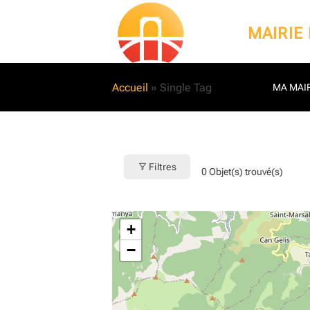
Passer
au
MAIRIE
contenu
Accueil
»
Single Tag
MA MAIR
Filtres
0
Objet(s) trouvé(s)
+
−