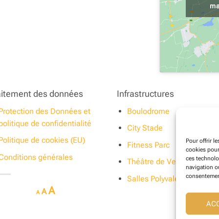
ma
aitement des données
Infrastructures
Protection des Données et
Boulodrome
politique de confidentialité
City Stade
Politique de cookies (EU)
Pour offrir l
Fitness Parc
cookies pour
Conditions générales
ces technolo
Théâtre de Verdure
navigation ou
consentement 
Salles Polyvalentes
Decrease
Reset
Increase
A
A
A
font
font
AC
size.
font
size.