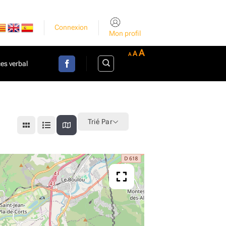
Connexion
Mon profil
Decrease
Reset
Increase
A
A
A
font
font
es verbal
size.
font
size.
size.
Trié Par