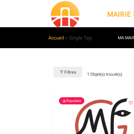
Passer
au
MAIRIE
contenu
Accueil
»
Single Tag
MA MAIR
Filtres
1
Objet(s) trouvé(s)
Populaire