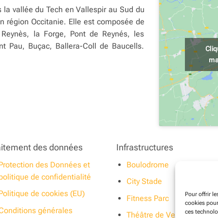
la vallée du Tech en Vallespir au Sud du
n région Occitanie. Elle est composée de
 Reynès, la Forge, Pont de Reynés, les
nt Pau, Buçac, Ballera-Coll de Baucells.
Cli
ma
aitement des données
Infrastructures
Protection des Données et
Boulodrome
politique de confidentialité
City Stade
Politique de cookies (EU)
Pour offrir l
Fitness Parc
cookies pour
Conditions générales
ces technolo
Théâtre de Verdure