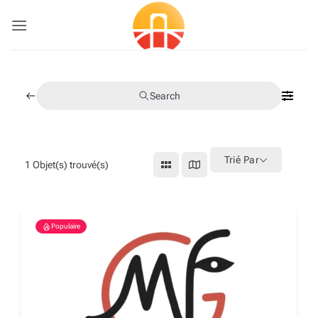
Passer
au
contenu
Search
Trié Par
1
Objet(s) trouvé(s)
Populaire