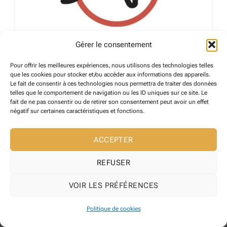
Gérer le consentement
Pour offrir les meilleures expériences, nous utilisons des technologies telles
Communication Graphique
que les cookies pour stocker et/ou accéder aux informations des appareils.
Le fait de consentir à ces technologies nous permettra de traiter des données
telles que le comportement de navigation ou les ID uniques sur ce site. Le
Reynes
fait de ne pas consentir ou de retirer son consentement peut avoir un effet
mofradier@gmail.com
négatif sur certaines caractéristiques et fonctions.
PRESTATAIRES DE SERVICES
89
ACCEPTER
REFUSER
VOIR LES PRÉFÉRENCES
Copyright 2026 ©
Maire de Reynes
Site web développé l' Agence web
Pixelicom
Politique de cookies