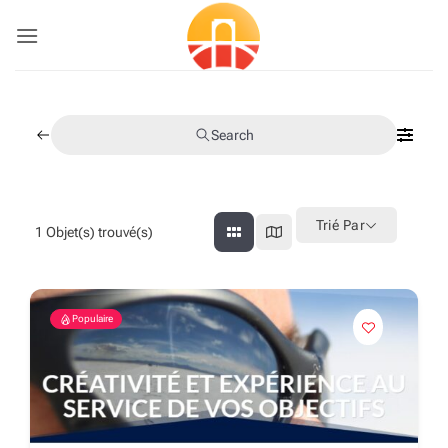
Passer
au
contenu
Search
Trié Par
1
Objet(s) trouvé(s)
Populaire