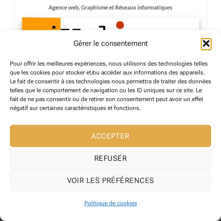
Gérer le consentement
Pour offrir les meilleures expériences, nous utilisons des technologies telles
PIXELICOM
que les cookies pour stocker et/ou accéder aux informations des appareils.
Le fait de consentir à ces technologies nous permettra de traiter des données
Céret
telles que le comportement de navigation ou les ID uniques sur ce site. Le
17 mai 2024
fait de ne pas consentir ou de retirer son consentement peut avoir un effet
négatif sur certaines caractéristiques et fonctions.
PRESTATAIRES DE SERVICES
171
ACCEPTER
REFUSER
VOIR LES PRÉFÉRENCES
Copyright 2026 ©
Maire de Reynes
Site web développé l' Agence web
Pixelicom
Politique de cookies