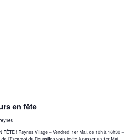
rs en fête
 reynes
E ! Reynes Village – Vendredi 1er Mai, de 10h à 16h30 –
e de l’Escargot du Roussillon vous invite à passer un 1er Mai