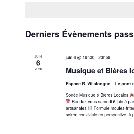
une
date.
Derniers Évènements pas
JUIN
juin 6 @ 19h00
-
23h59
6
Musique et Bières l
2026
Espace R. Villalongue – Le pont
Soirée Musique & Bières Locales
Rendez-vous samedi 6 juin à par
artisanales
Formule moules-frit
soirée conviviale en perspective, à p