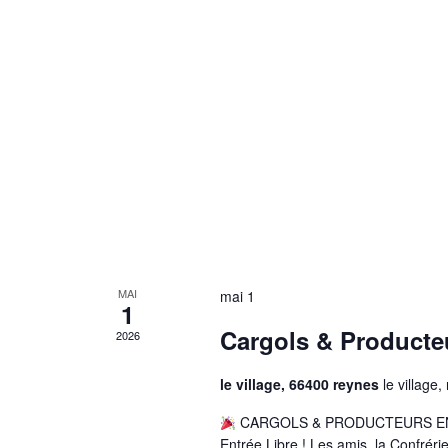
MAI
mai 1
1
Cargols & Producteu
2026
le village, 66400 reynes
le village,
CARGOLS & PRODUCTEURS EN FÊT
Entrée Libre ! Les amis, la Confréri