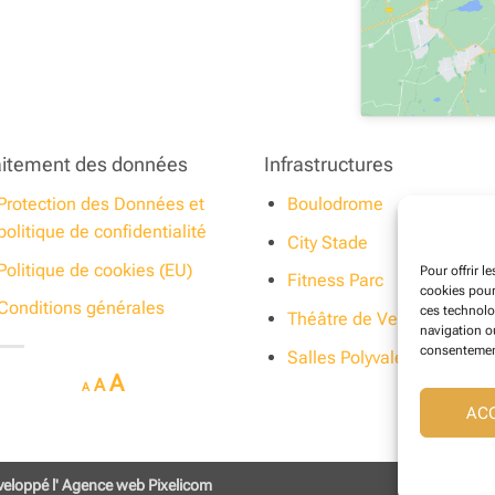
aitement des données
Infrastructures
Protection des Données et
Boulodrome
politique de confidentialité
City Stade
Politique de cookies (EU)
Pour offrir l
Fitness Parc
cookies pour
Conditions générales
ces technolo
Théâtre de Verdure
navigation ou
consentement 
Salles Polyvalentes
Decrease
Reset
Increase
A
A
A
font
font
AC
size.
font
size.
size.
veloppé l' Agence web Pixelicom