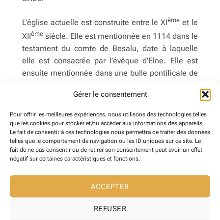
ème
L’église actuelle est construite entre le XI
et le
ème
XII
siècle. Elle est mentionnée en 1114 dans le
testament du comte de Besalu, date à laquelle
elle est consacrée par l’évêque d’Elne. Elle est
ensuite mentionnée dans une bulle pontificale de
1168 qui la donne au monastère Del Camp (à
Gérer le consentement
Passa).
Pour offrir les meilleures expériences, nous utilisons des technologies telles
La création de l’escalier extérieur pour accéder au
que les cookies pour stocker et/ou accéder aux informations des appareils.
clocher date de 1775.
Le fait de consentir à ces technologies nous permettra de traiter des données
telles que le comportement de navigation ou les ID uniques sur ce site. Le
fait de ne pas consentir ou de retirer son consentement peut avoir un effet
négatif sur certaines caractéristiques et fonctions.
ACCEPTER
REFUSER
Copyright 2026 ©
Maire de Reynes
Site web développé l' Agence web