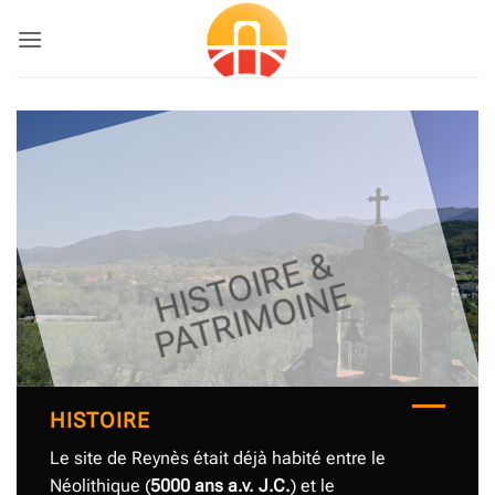
Passer
au
contenu
H
I
T
O
I
R
E
&
P
A
T
R
I
M
O
I
N
S
E
HISTOIRE
Le site de Reynès était déjà habité entre le
Néolithique (
5000 ans a.v. J.C.
) et le