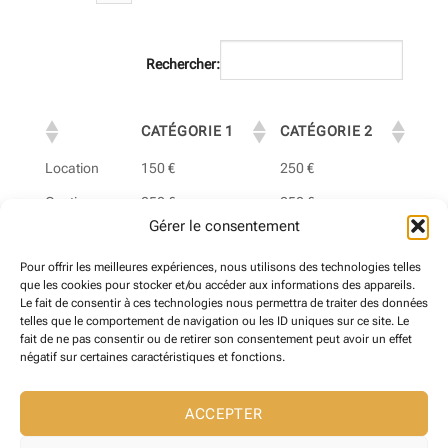
Rechercher:
CATÉGORIE 1
CATÉGORIE 2
Location
150 €
250 €
Caution
250 €
250 €
Gérer le consentement
Assurance
Oui
Oui
Pour offrir les meilleures expériences, nous utilisons des technologies telles
Convention
Oui
Oui
que les cookies pour stocker et/ou accéder aux informations des appareils.
Le fait de consentir à ces technologies nous permettra de traiter des données
Affichage des éléments 1 à 4 sur 4 éléments
telles que le comportement de navigation ou les ID uniques sur ce site. Le
fait de ne pas consentir ou de retirer son consentement peut avoir un effet
négatif sur certaines caractéristiques et fonctions.
❮
1
❯
ACCEPTER