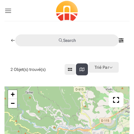
Passer
au
contenu
Search
Trié Par
2
Objet(s) trouvé(s)
+
−