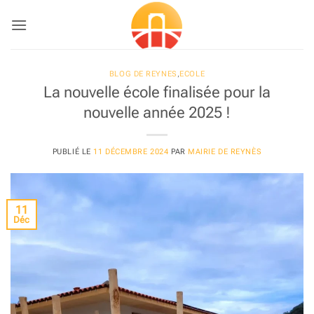
Passer
au
contenu
BLOG DE REYNES
,
ECOLE
La nouvelle école finalisée pour la
nouvelle année 2025 !
PUBLIÉ LE
11 DÉCEMBRE 2024
PAR
MAIRIE DE REYNÈS
11
Déc