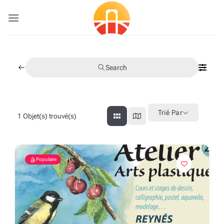
Passer
au
contenu
Search
Trié Par
1
Objet(s) trouvé(s)
Populaire