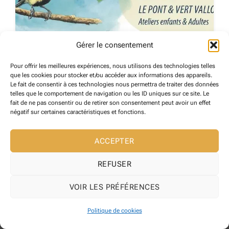
Gérer le consentement
Pour offrir les meilleures expériences, nous utilisons des technologies telles
Association CEART
que les cookies pour stocker et/ou accéder aux informations des appareils.
Le fait de consentir à ces technologies nous permettra de traiter des données
Reynes
telles que le comportement de navigation ou les ID uniques sur ce site. Le
26 août 2024
fait de ne pas consentir ou de retirer son consentement peut avoir un effet
négatif sur certaines caractéristiques et fonctions.
ASSOCIATIONS
129
ACCEPTER
REFUSER
VOIR LES PRÉFÉRENCES
Copyright 2026 ©
Maire de Reynes
Site web développé l' Agence web
Pixelicom
Politique de cookies