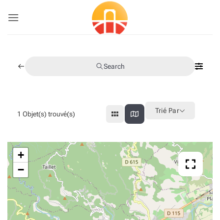
Passer
au
contenu
Search
Trié Par
1
Objet(s) trouvé(s)
+
−