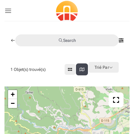
Passer
au
contenu
Search
Trié Par
1
Objet(s) trouvé(s)
+
−