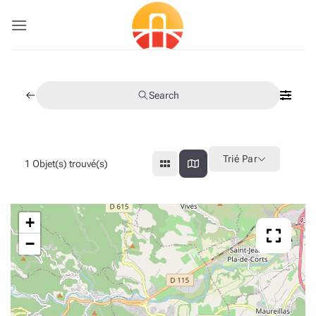
Passer
au
contenu
Search
Trié Par
1
Objet(s) trouvé(s)
+
−