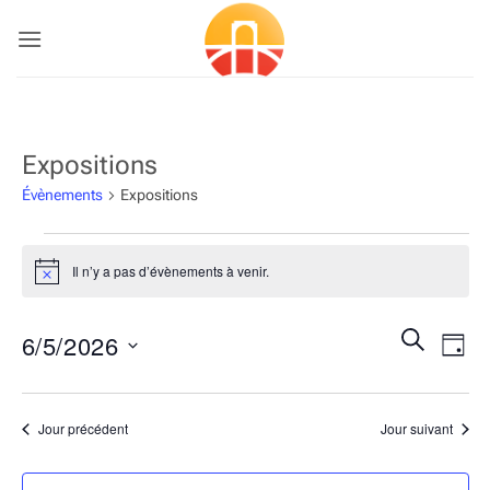
Passer
au
contenu
Expositions
Évènements
Expositions
Évènements
for
Il n’y a pas d’évènements à venir.
Notice
juin
5,
Recherch
Navi
RECHERC
6/5/2026
2026
JOUR
et
de
navigatio
Sélectionnez
vues
de
une
Évè
Jour précédent
Jour suivant
vues
date.
Évènemen