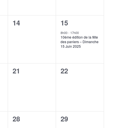
0
1
14
15
,
évènement,
évènement,
8h00
-
17h00
10ème édition de la fête
des paniers – Dimanche
15 Juin 2025
0
0
21
22
,
évènement,
évènement,
0
0
28
29