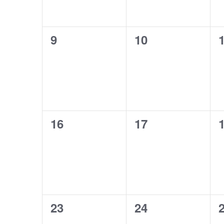
0
0
9
10
évènement,
évènement,
0
0
16
17
évènement,
évènement,
0
0
23
24